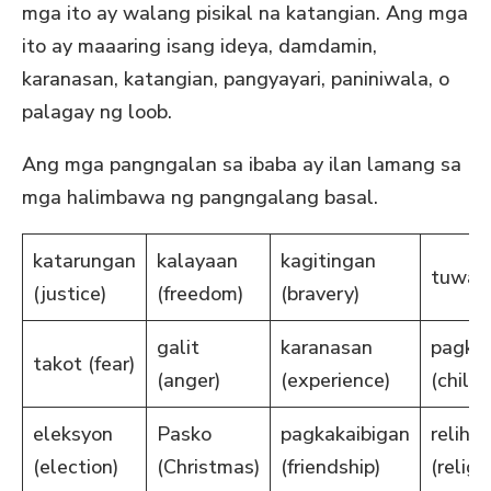
mga ito ay walang pisikal na katangian. Ang mga
ito ay maaaring isang ideya, damdamin,
karanasan, katangian, pangyayari, paniniwala, o
palagay ng loob.
Ang mga pangngalan sa ibaba ay ilan lamang sa
mga halimbawa ng pangngalang basal.
katarungan
kalayaan
kagitingan
tuwa (
(justice)
(freedom)
(bravery)
galit
karanasan
pagka
takot (fear)
(anger)
(experience)
(child
eleksyon
Pasko
pagkakaibigan
relihiy
(election)
(Christmas)
(friendship)
(religi